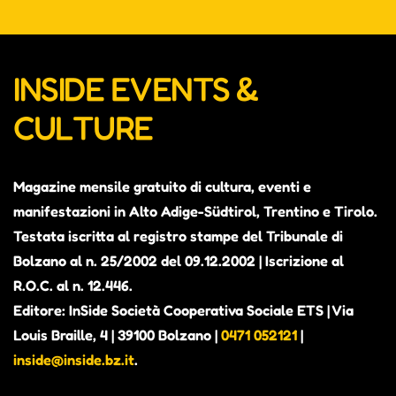
Mer 30 Settembre, 2026
17:00
Gio 01 Ottobre, 2026
17:00
INSIDE EVENTS &
Ven 02 Ottobre, 2026
17:00
CULTURE
Sab 03 Ottobre, 2026
17:00
Magazine mensile gratuito di cultura, eventi e
Dom 04 Ottobre, 2026
17:00
manifestazioni in Alto Adige-Südtirol, Trentino e Tirolo.
Testata iscritta al registro stampe del Tribunale di
Lun 05 Ottobre, 2026
17:00
Bolzano al n. 25/2002 del 09.12.2002 | Iscrizione al
R.O.C. al n. 12.446.
Mar 06 Ottobre, 2026
17:00
Editore: InSide Società Cooperativa Sociale ETS | Via
Louis Braille, 4 | 39100 Bolzano |
0471 052121
|
Mer 07 Ottobre, 2026
17:00
inside@inside.bz.it
.
Gio 08 Ottobre, 2026
17:00