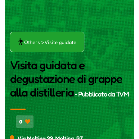
ŕ
Others > Visite guidate
Visita guidata e
degustazione di grappe
alla distilleria
- Pubblicato da
TVM
0
Via Meltina 29, Meltina, BZ