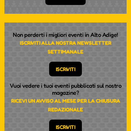
Dom 13 Settembre, 2026
17:00
Lun 14 Settembre, 2026
17:00
Mar 15 Settembre, 2026
17:00
Non perderti i migliori eventi in Alto Adige!
ISCRIVITI ALLA NOSTRA NEWSLETTER
Mer 16 Settembre, 2026
17:00
SETTIMANALE
Gio 17 Settembre, 2026
17:00
ISCRIVITI
Ven 18 Settembre, 2026
17:00
Vuoi vedere i tuoi eventi pubblicati sul nostro
magazine?
Sab 19 Settembre, 2026
17:00
RICEVI UN AVVISO AL MESE PER LA CHIUSURA
REDAZIONALE
Dom 20 Settembre, 2026
17:00
Lun 21 Settembre, 2026
17:00
ISCRIVITI