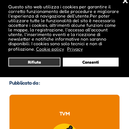
❌
Questo sito web utilizza i cookies per garantire il
corretto funzionamento delle procedure e migliorare
Mar 11 Agosto, 2026
17:00
l'esperienza di navigazione dell'utente.Per poter
utilizzare tutte le funzionalità del sito è necessario
accettare i cookies, altrimenti alcune funzioni come
le mappe, la registrazione, l'accesso all'account
Mer 12 Agosto, 2026
17:00
utente, l'inserimento eventi e la ricezione di
newsletter e notifiche informative non saranno
disponibili. I cookies sono solo tecnici e non di
Gio 13 Agosto, 2026
17:00
profilazione.
Cookie policy
Privacy
Ven 14 Agosto, 2026
17:00
Rifiuta
Consenti
Sab 15 Agosto, 2026
17:00
Pubblicato da :
Dom 16 Agosto, 2026
17:00
Lun 17 Agosto, 2026
17:00
TVM
Mar 18 Agosto, 2026
17:00