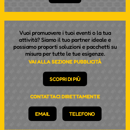
Mar 22 Settembre, 2026
17:00
Mer 23 Settembre, 2026
17:00
Vuoi promuovere i tuoi eventi o la tua
attività? Siamo il tuo partner ideale e
Gio 24 Settembre, 2026
17:00
possiamo proporti soluzioni e pacchetti su
misura per tutte le tue esigenze.
Ven 25 Settembre, 2026
17:00
VAI ALLA SEZIONE PUBBLICITÀ
Sab 26 Settembre, 2026
17:00
SCOPRI DI PIÙ
Dom 27 Settembre, 2026
17:00
CONTATTACI DIRETTAMENTE
Lun 28 Settembre, 2026
17:00
EMAIL
TELEFONO
Mar 29 Settembre, 2026
17:00