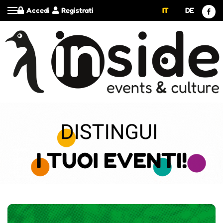
Accedi
Registrati
IT
DE