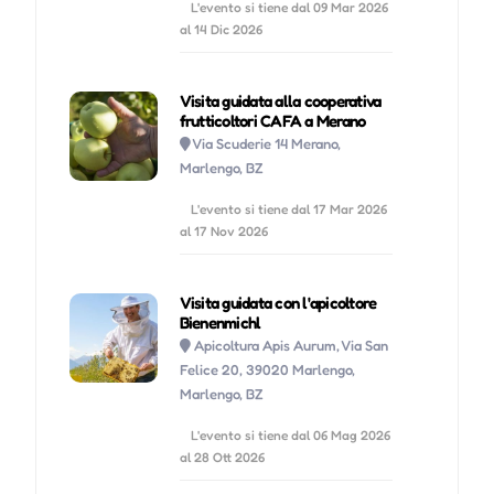
Gio 27 Agosto, 2026
17:00
L'evento si tiene dal 09 Mar 2026
al 14 Dic 2026
Ven 28 Agosto, 2026
17:00
Visita guidata alla cooperativa
Sab 29 Agosto, 2026
17:00
frutticoltori CAFA a Merano
Via Scuderie 14 Merano,
Marlengo, BZ
Dom 30 Agosto, 2026
17:00
L'evento si tiene dal 17 Mar 2026
al 17 Nov 2026
Lun 31 Agosto, 2026
17:00
Mar 01 Settembre, 2026
17:00
Visita guidata con l'apicoltore
Bienenmichl
Apicoltura Apis Aurum, Via San
Mer 02 Settembre, 2026
17:00
Felice 20, 39020 Marlengo,
Marlengo, BZ
Gio 03 Settembre, 2026
17:00
L'evento si tiene dal 06 Mag 2026
al 28 Ott 2026
Ven 04 Settembre, 2026
17:00