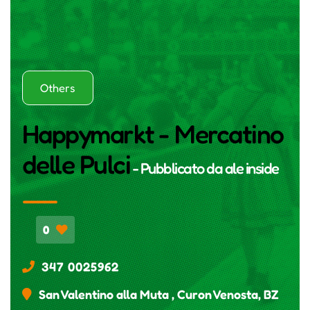
Others
Happymarkt - Mercatino
delle Pulci
- Pubblicato da
ale inside
0
347 0025962
San Valentino alla Muta , Curon Venosta, BZ