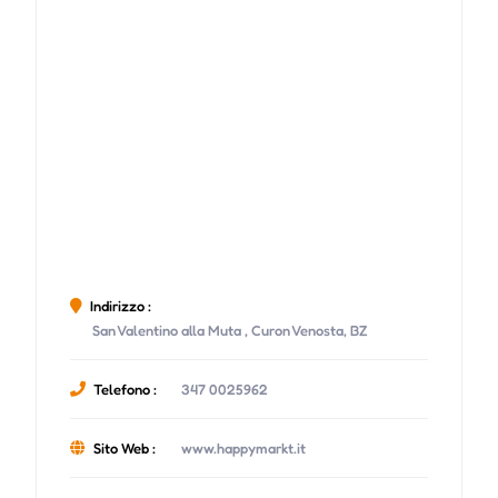
Indirizzo :
San Valentino alla Muta , Curon Venosta, BZ
Telefono :
347 0025962
Sito Web :
www.happymarkt.it