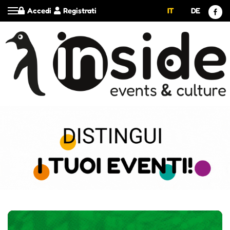
Accedi
Registrati
IT
DE