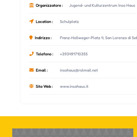
Organizzatore :
Jugend- und Kulturzentrum Inso Haus
Location :
Schulplatz
Indirizzo :
Franz-Hellweger-Platz 4, San Lorenzo di Se
Telefono :
+393491710355
Email :
insohaus@rolmail.net
Sito Web :
www.insohaus.it