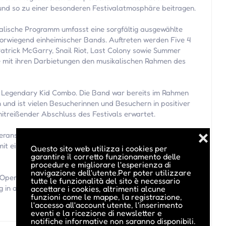
nd so zu einer besonderen Festivalatmosphäre beitragen.
alische Programm umfasst eine sorgfältig ausgewählte
orwiegend einheimischer Bands. Auftreten werden Five 4
atrick McGarry, Snail Riot, Last Colony sowie Summer
ie mit ihren Darbietungen den musikalischen Rahmen des
der Legendary Kid Combo. Die Band war bereits im Rahmen
und ist vielen Besucherinnen und Besuchern in positiver
mitreißender Abschluss des Festivals erwartet.
eranstaltung auch an Gäste, die das gesellige
❌
 mit einem ausgewählten Angebot an Speisen und
Questo sito web utilizza i cookies per
garantire il corretto funzionamento delle
procedure e migliorare l'esperienza di
navigazione dell'utente.Per poter utilizzare
pen Air laden herzlich zur Teilnahme ein und freuen sich
tutte le funzionalità del sito è necessario
ung in angenehmer Atmosphäre.
accettare i cookies, altrimenti alcune
funzioni come le mappe, la registrazione,
l'accesso all'account utente, l'inserimento
eventi e la ricezione di newsletter e
notifiche informative non saranno disponibili.