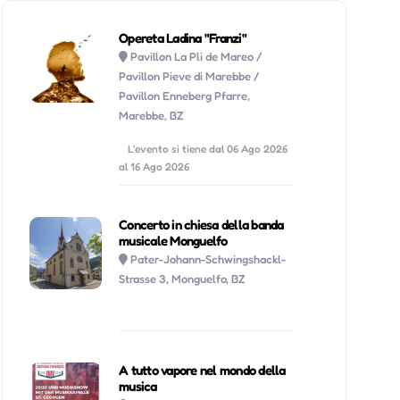
Opereta Ladina "Franzi"
Pavillon La Pli de Mareo /
Pavillon Pieve di Marebbe /
Pavillon Enneberg Pfarre,
Marebbe, BZ
L'evento si tiene dal 06 Ago 2026
al 16 Ago 2026
Concerto in chiesa della banda
musicale Monguelfo
Pater-Johann-Schwingshackl-
Strasse 3, Monguelfo, BZ
A tutto vapore nel mondo della
musica