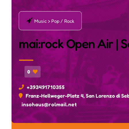
Į
Music > Pop / Rock
mai:rock Open Air | 
0
+393491710355
Franz-Hellweger-Platz 4, San Lorenzo di Se
insohaus@rolmail.net