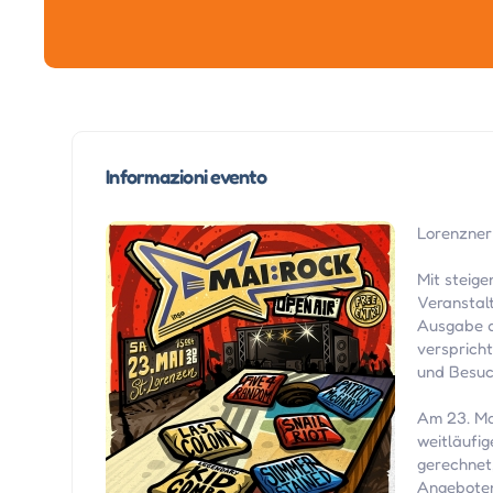
Informazioni evento
Lorenzner 
Mit steig
Veranstal
Ausgabe d
verspricht
und Besuc
Am 23. Ma
weitläufi
gerechnet
Angeboten