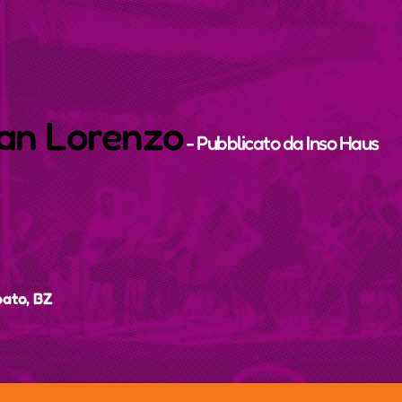
San Lorenzo
- Pubblicato da
Inso Haus
bato, BZ