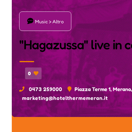
ı
Music > Altro
"Hagazussa" live in 
0
0473 259000
Piazza Terme 1, Merano
marketing@hotelthermemeran.it