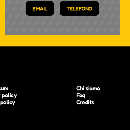
EMAIL
TELEFONO
sum
Chi siamo
 policy
Faq
policy
Credits