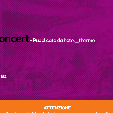
concert
- Pubblicato da
hotel_therme
, BZ
ATTENZIONE