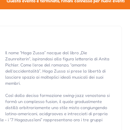
Questo evento è terminato, rimani connesso per nuovi eventi
Il nome “Haga Zussa” nacque dal libro „Die
Zaunreiterin“, ispirandosi alla figura letteraria di Anita
Pichler. Come l’eroe del romanzo, “amante
dell’accidentalità”, Haga Zussa si prese la libertà di
lasciare spazio ai molteplici ideali musicali dei suoi
membri.
Così dalla decisa formazione swing-jazz venostana si
formò un complesso fusion, il quale gradualmente
distillò arbitrariamente uno stile misto congiungendo
latino-americani, acidgrooves e intrecciati di propria
- i “7 Hagazuss’iani” rappresentano ora i tre gruppi