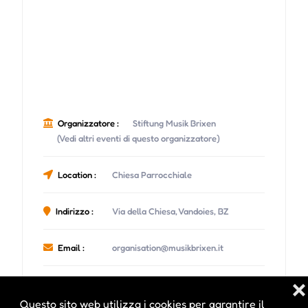
Organizzatore :
Stiftung Musik Brixen
(Vedi altri eventi di questo organizzatore)
Location :
Chiesa Parrocchiale
Indirizzo :
Via della Chiesa, Vandoies, BZ
Email :
organisation@musikbrixen.it
Sito Web :
http://www.musikbrixen.it
❌
Questo sito web utilizza i cookies per garantire il