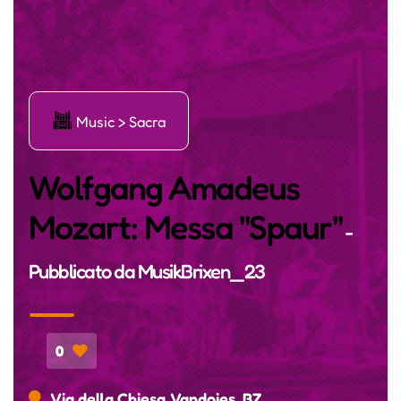
ģ
Music > Sacra
Wolfgang Amadeus
Mozart: Messa "Spaur"
-
Pubblicato da
MusikBrixen_23
0
Via della Chiesa, Vandoies, BZ