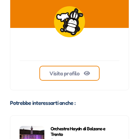
Visita profilo
Potrebbe interessarti anche :
Orchestra Haydn di Bolzano e
Trento