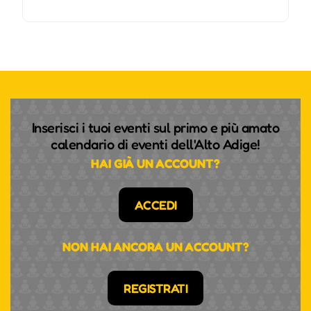
Inserisci i tuoi eventi sul primo e più amato
calendario di eventi dell'Alto Adige!
HAI GIÀ UN ACCOUNT?
ACCEDI
NON HAI ANCORA UN ACCOUNT?
REGISTRATI