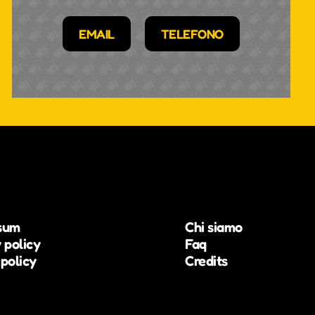
EMAIL
TELEFONO
sum
Chi siamo
 policy
Faq
policy
Credits