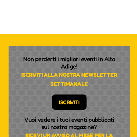
Non perderti i migliori eventi in Alto
Adige!
ISCRIVITI ALLA NOSTRA NEWSLETTER
SETTIMANALE
ISCRIVITI
Vuoi vedere i tuoi eventi pubblicati
sul nostro magazine?
RICEVI UN AVVISO AL MESE PER LA