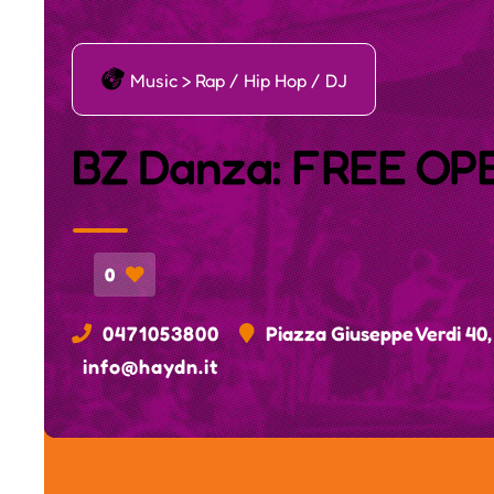
į
Music > Rap / Hip Hop / DJ
BZ Danza: FREE O
0
0471053800
Piazza Giuseppe Verdi 40,
info@haydn.it