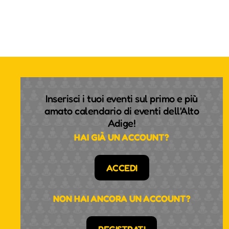
Inserisci i tuoi eventi sul primo e più
amato calendario di eventi dell'Alto
Adige!
HAI GIÀ UN ACCOUNT?
ACCEDI
NON HAI ANCORA UN ACCOUNT?