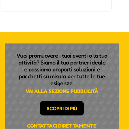
Vuoi promuovere i tuoi eventi o la tua
attività? Siamo il tuo partner ideale
e possiamo proporti soluzioni e
pacchetti su misura per tutte le tue
esigenze.
VAI ALLA SEZIONE PUBBLICITÀ
SCOPRI DI PIÙ
CONTATTACI DIRETTAMENTE