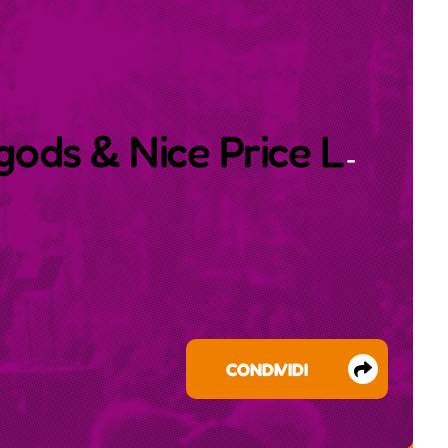
ods & Nice Price L
-
CONDIVIDI