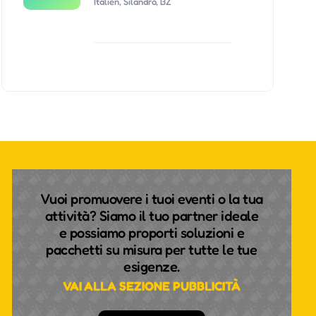
Italien, Silandro, BZ
Vuoi promuovere i tuoi eventi o la tua
attività? Siamo il tuo partner ideale
e possiamo proporti soluzioni e
pacchetti su misura per tutte le tue
esigenze.
VAI ALLA SEZIONE PUBBLICITÀ