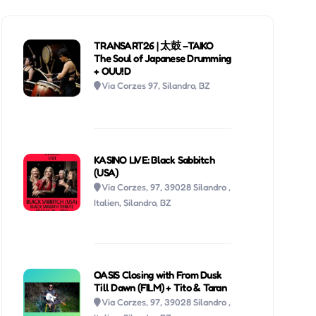
TRANSART26 | 太鼓 –TAIKO
The Soul of Japanese Drumming
+ OUU!D
Via Corzes 97, Silandro, BZ
KASINO LIVE: Black Sabbitch
(USA)
Via Corzes, 97, 39028 Silandro ,
Italien, Silandro, BZ
OASIS Closing with From Dusk
Till Dawn (FILM) + Tito & Taran
Via Corzes, 97, 39028 Silandro ,