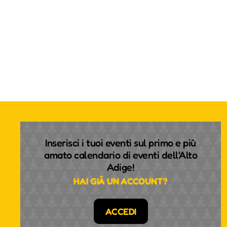
Inserisci i tuoi eventi sul primo e più
amato calendario di eventi dell'Alto
Adige!
HAI GIÀ UN ACCOUNT?
ACCEDI