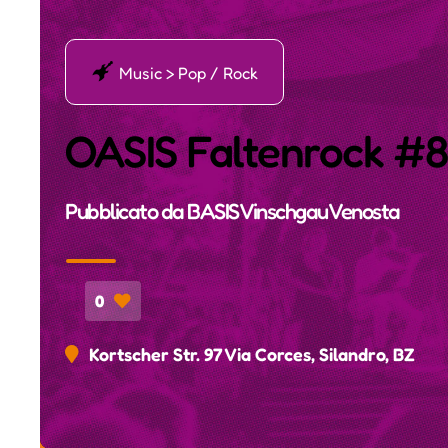
Į
Music > Pop / Rock
OASIS Faltenrock #8
Pubblicato da
BASIS Vinschgau Venosta
0
Kortscher Str. 97 Via Corces, Silandro, BZ