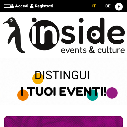
Accedi
Registrati
IT
DE