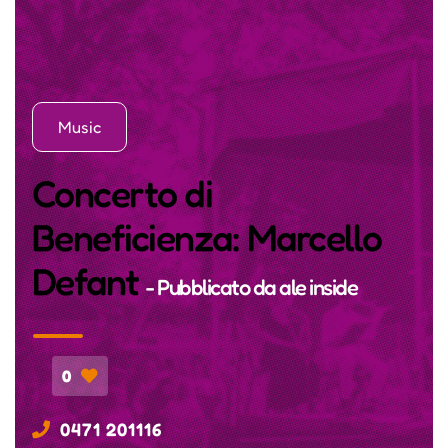
Music
Concerto di
Beneficienza: Marcello
Defant
- Pubblicato da
ale inside
0
0471 201116