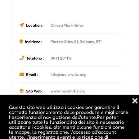
Location :
Chiesa Muri- Gries
Indirizzo :
Piazza Gries 21, Bolzano, BZ
Telefono :
0471 201116
Email :
info@ms-sm-bz.org
Sito Web :
www.ms-sm-bz.org
❌
Questo sito web utilizza i cookies per garantire il
corretto funzionamento delle procedure e migliorare
l'esperienza di navigazione dell'utente.Per poter
utilizzare tutte le funzionalità del sito è necessario
accettare i cookies, altrimenti alcune funzioni come
Date e orari evento :
le mappe, la registrazione, l'accesso all'account
utente, l'inserimento eventi e la ricezione di