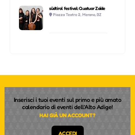
südtirol festival: Quatuor Zaïde
Piazza Teatro 2, Merano, BZ
Inserisci i tuoi eventi sul primo e più amato
calendario di eventi dell'Alto Adige!
HAI GIÀ UN ACCOUNT?
ACCEDI