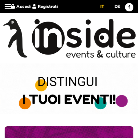
Accedi
Registrati
IT
DE