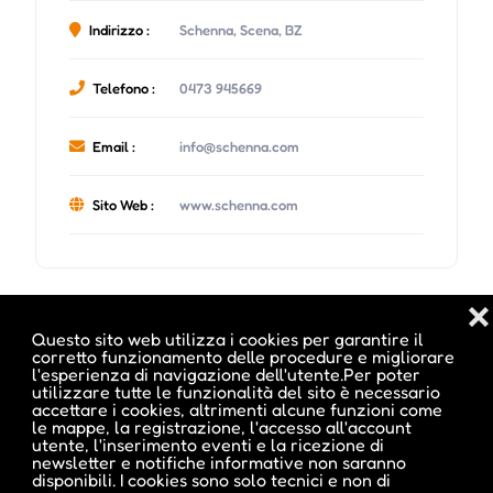
Indirizzo :
Schenna, Scena, BZ
Telefono :
0473 945669
Email :
info@schenna.com
Sito Web :
www.schenna.com
❌
Date e orari evento :
Questo sito web utilizza i cookies per garantire il
corretto funzionamento delle procedure e migliorare
l'esperienza di navigazione dell'utente.Per poter
utilizzare tutte le funzionalità del sito è necessario
accettare i cookies, altrimenti alcune funzioni come
L'evento si tiene dal 14 Set 2024 al 15 Set 2024
le mappe, la registrazione, l'accesso all'account
utente, l'inserimento eventi e la ricezione di
newsletter e notifiche informative non saranno
disponibili. I cookies sono solo tecnici e non di