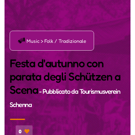
Ī
Music > Folk / Tradizionale
Festa d'autunno con
parata degli Schützen a
Scena
- Pubblicato da
Tourismusverein
Schenna
0