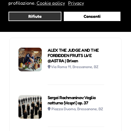
profilazione.
Cookie policy
Privacy
Rifiuta
Consenti
Potrebbe interessarti anche :
ALEX THE JUDGE AND THE
FORBIDDEN FRUITS LIVE
@ASTRA | Brixen
Via Roma 11, Bressanone, BZ
Sergei Rachmaninov: Veglia
notturna (Vespri) op. 37
Piazza Duomo, Bressanone, BZ