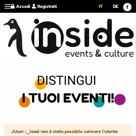
Accedi
Registrati
IT
DE
Attenzione
JUser: :_load: non è stato possibile caricare l'utente