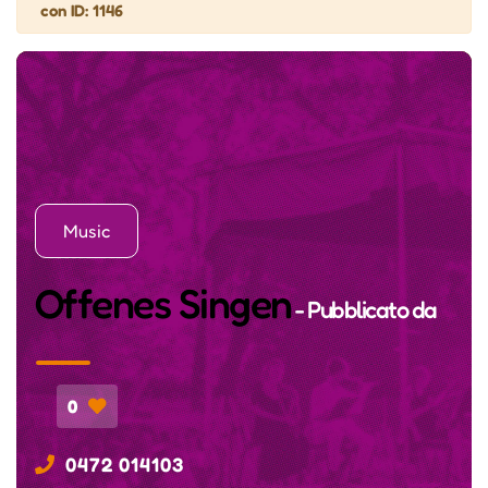
con ID: 1146
Music
Offenes Singen
- Pubblicato da
0
0472 014103