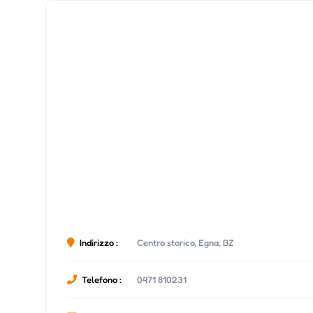
Indirizzo :
Centro storico, Egna, BZ
Telefono :
0471 810231