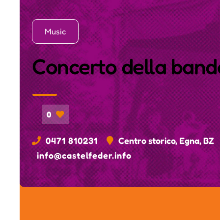
Music
Concerto della band
0
0471 810231
Centro storico, Egna, BZ
info@castelfeder.info