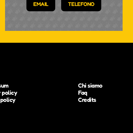
EMAIL
TELEFONO
sum
Chi siamo
 policy
Faq
policy
Credits