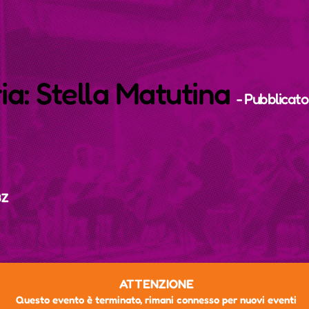
ia: Stella Matutina
- Pubblicat
BZ
ATTENZIONE
Questo evento è terminato, rimani connesso per nuovi eventi