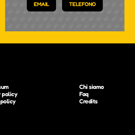
EMAIL
TELEFONO
sum
Chi siamo
 policy
Faq
policy
Credits