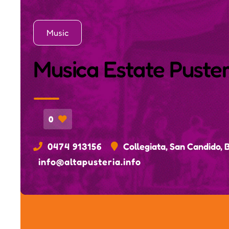
Music
Musica Estate Puster
0
0474 913156
Collegiata, San Candido, 
info@altapusteria.info