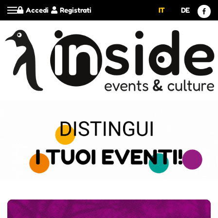
Accedi
Registrati
IT
DE