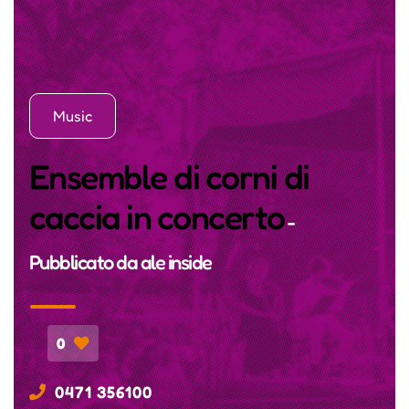
Music
Ensemble di corni di
caccia in concerto
-
Pubblicato da
ale inside
0
0471 356100