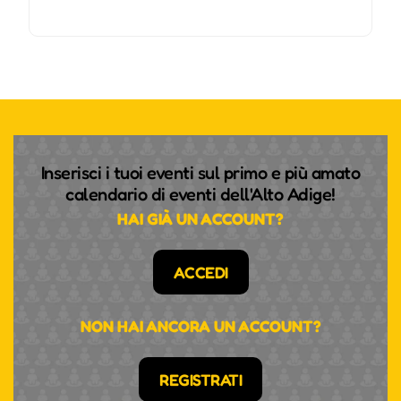
Inserisci i tuoi eventi sul primo e più amato
calendario di eventi dell'Alto Adige!
HAI GIÀ UN ACCOUNT?
ACCEDI
NON HAI ANCORA UN ACCOUNT?
REGISTRATI