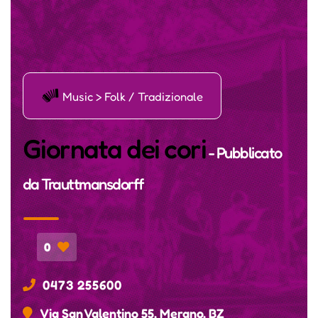
Ī
Music > Folk / Tradizionale
Giornata dei cori
- Pubblicato
da
Trauttmansdorff
0
0473 255600
Via San Valentino 55, Merano, BZ