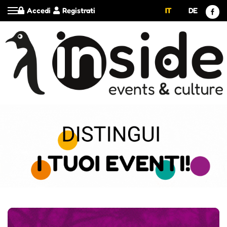
Accedi
Registrati
IT
DE