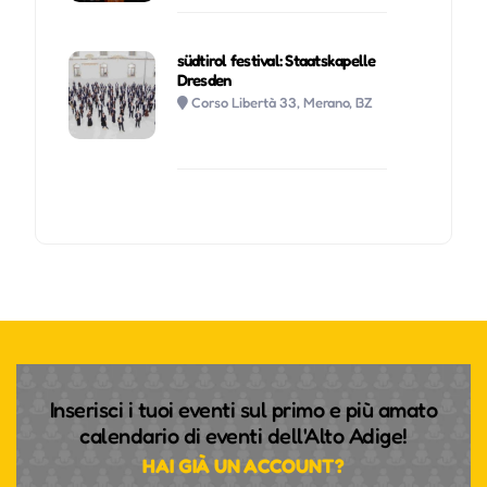
südtirol festival: Staatskapelle
Dresden
Corso Libertà 33, Merano, BZ
Inserisci i tuoi eventi sul primo e più amato
calendario di eventi dell'Alto Adige!
HAI GIÀ UN ACCOUNT?