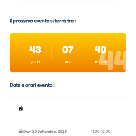
Il prossimo evento si terrà tra :
43
07
40
43
giorni
ore
minuti
Date e orari evento :
Dom 20 Settembre, 2026
11:00-15:30 |