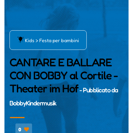
ń
Kids > Festa per bambini
CANTARE E BALLARE
CON BOBBY al Cortile -
Theater im Hof
- Pubblicato da
BobbyKindermusik
0