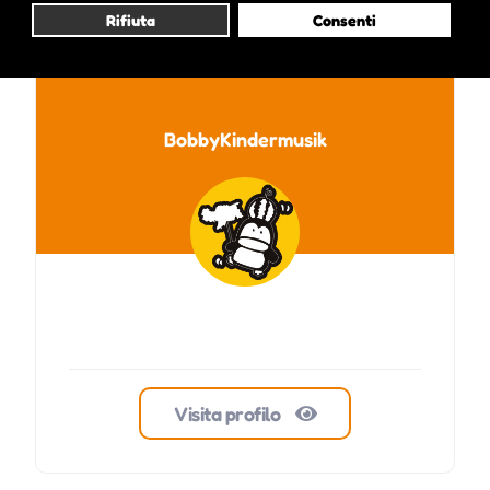
Pubblicato da :
Rifiuta
Consenti
BobbyKindermusik
Visita profilo