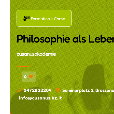
Ř
Formation > Corso
Philosophie als Leb
cusanusakademie
0
0472832204
Seminarplatz 2, Bressan
info@cusanus.bz.it