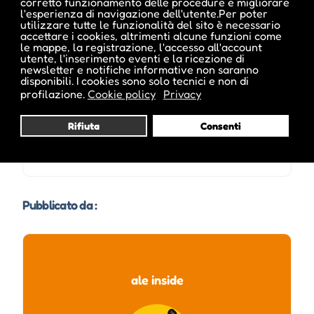
corretto funzionamento delle procedure e migliorare
l'esperienza di navigazione dell'utente.Per poter
utilizzare tutte le funzionalità del sito è necessario
accettare i cookies, altrimenti alcune funzioni come
le mappe, la registrazione, l'accesso all'account
L'evento si tiene dal 01 Giu 2013 al 15 Giu 2013
utente, l'inserimento eventi e la ricezione di
newsletter e notifiche informative non saranno
disponibili. I cookies sono solo tecnici e non di
profilazione.
Cookie policy
Privacy
Note sugli orari :
Rifiuta
Consenti
Orario di apertura - Öffnungszeiten: Ma - Sa /Di - Sa
10.00 - 12.00 e/und 16.00 - 18.00
Pubblicato da :
ale inside