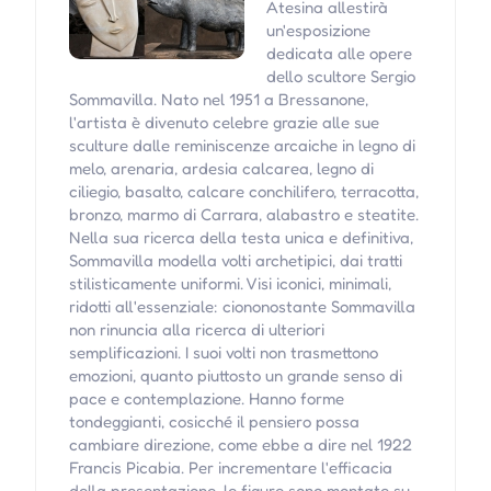
Atesina allestirà
un'esposizione
dedicata alle opere
dello scultore Sergio
Sommavilla. Nato nel 1951 a Bressanone,
l'artista è divenuto celebre grazie alle sue
sculture dalle reminiscenze arcaiche in legno di
melo, arenaria, ardesia calcarea, legno di
ciliegio, basalto, calcare conchilifero, terracotta,
bronzo, marmo di Carrara, alabastro e steatite.
Nella sua ricerca della testa unica e definitiva,
Sommavilla modella volti archetipici, dai tratti
stilisticamente uniformi. Visi iconici, minimali,
ridotti all'essenziale: ciononostante Sommavilla
non rinuncia alla ricerca di ulteriori
semplificazioni. I suoi volti non trasmettono
emozioni, quanto piuttosto un grande senso di
pace e contemplazione. Hanno forme
tondeggianti, cosicché il pensiero possa
cambiare direzione, come ebbe a dire nel 1922
Francis Picabia. Per incrementare l'efficacia
della presentazione, le figure sono montate su