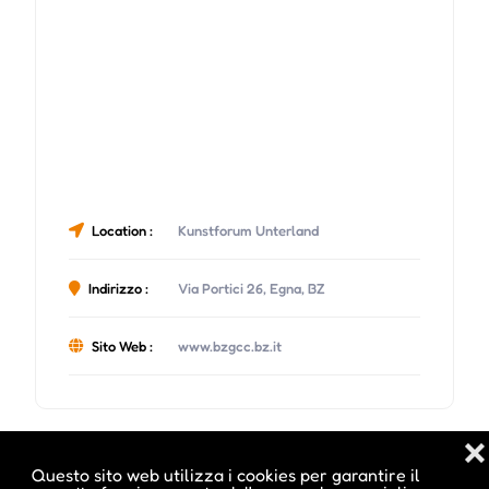
Location :
Kunstforum Unterland
Indirizzo :
Via Portici 26, Egna, BZ
Sito Web :
www.bzgcc.bz.it
❌
Date e orari evento :
Questo sito web utilizza i cookies per garantire il