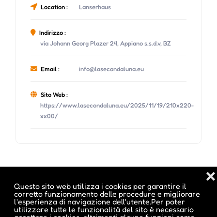
Location :
Lanserhaus
Indirizzo :
via Johann Georg Plazer 24, Appiano s.s.d.v, BZ
Email :
info@lasecondaluna.eu
Sito Web :
https://www.lasecondaluna.eu/2025/11/19/210x220-
xx00/
Date e orari evento :
❌
Questo sito web utilizza i cookies per garantire il
corretto funzionamento delle procedure e migliorare
l'esperienza di navigazione dell'utente.Per poter
utilizzare tutte le funzionalità del sito è necessario