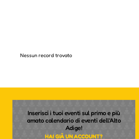
Nessun record trovato
Inserisci i tuoi eventi sul primo e più
amato calendario di eventi dell'Alto
Adige!
HAI GIÀ UN ACCOUNT?