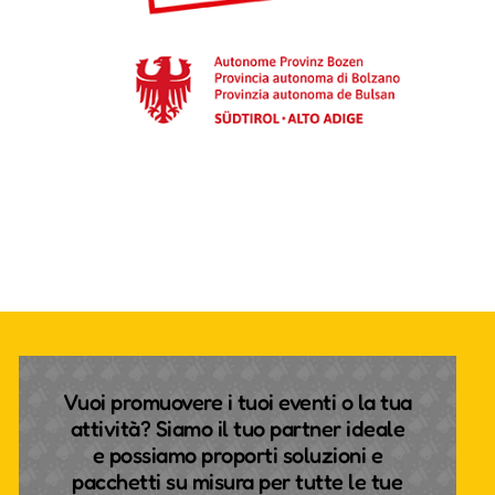
Vuoi promuovere i tuoi eventi o la tua
attività? Siamo il tuo partner ideale
e possiamo proporti soluzioni e
pacchetti su misura per tutte le tue